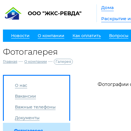
Дома
ООО "ЖКС-РЕВДА"
Раскрытие 
Новости
О компании
Как оплатить
Вопросы
Фотогалерея
—
—
Главная
О компании
Галерея
Фотографии 
О нас
Вакансии
Важные телефоны
Документы
Фотогалерея