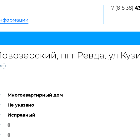
+7 (815 38)
4
информации
овозерский, пгт Ревда, ул Кузин
ме
Многоквартирный дом
Не указано
Исправный
0
0