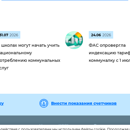
31.07
2026
24.06
2026
 школах могут начать учить
ФАС опровергла
ациональному
индексацию тариф
отреблению коммунальных
коммуналку с 1 ию
слуг
ку
Внести показания счетчиков
Новости ЖКХ
Дома
 056
одействия с пользователями мы используем файлы cookie. Продолжая 