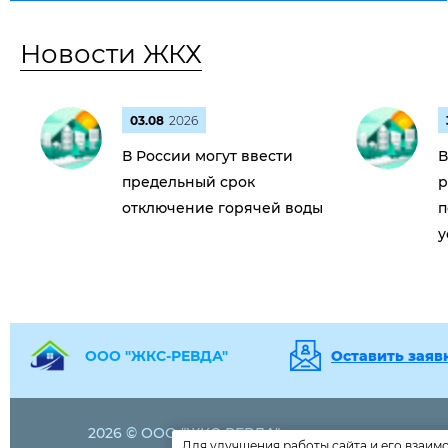
Новости ЖКХ
03.08
2026
В России могут ввести
В
предельный срок
р
отключение горячей воды
п
у
ООО "ЖКС-РЕВДА"
Оставить заяв
2026 © ООО "ЖКС-РЕВДА"
+7 (815 38)
43
Для улучшения работы сайта и его взаим