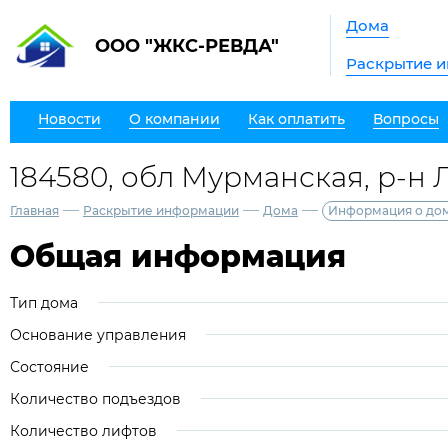
Дома
ООО "ЖКС-РЕВДА"
Раскрытие 
Новости
О компании
Как оплатить
Вопросы
184580, обл Мурманская, р-н Л
—
—
—
Главная
Раскрытие информации
Дома
Информация о до
Общая информация
Тип дома
Основание управления
Состояние
Количество подъездов
Количество лифтов