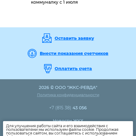
коммуналку с 1 июля
Оставить заявку
Внести показания счетчиков
Оплатить счета
2026 © ООО "ЖКС-РЕВДА"
Политика конфиденциальности
+7 (815 38)
43 056
Новости ЖКХ
Для улучшения работы сайта и его взаимодействия с
Новости компании
пользователями мы используем файлы cookie. Продолжая
пользоваться сайтом, вы соглашаетесь с использованием
Как оплатить