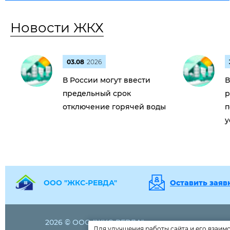
Новости ЖКХ
03.08
2026
В России могут ввести
В
предельный срок
р
отключение горячей воды
п
у
ООО "ЖКС-РЕВДА"
Оставить заяв
2026 © ООО "ЖКС-РЕВДА"
+7 (815 38)
43
Для улучшения работы сайта и его взаим