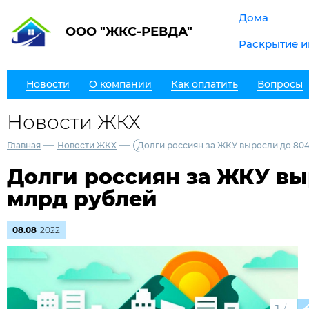
Дома
ООО "ЖКС-РЕВДА"
Раскрытие 
Новости
О компании
Как оплатить
Вопросы
Новости ЖКХ
—
—
Главная
Новости ЖКХ
Долги россиян за ЖКУ выросли до 804
Долги россиян за ЖКУ вы
млрд рублей
08.08
2022
/
1