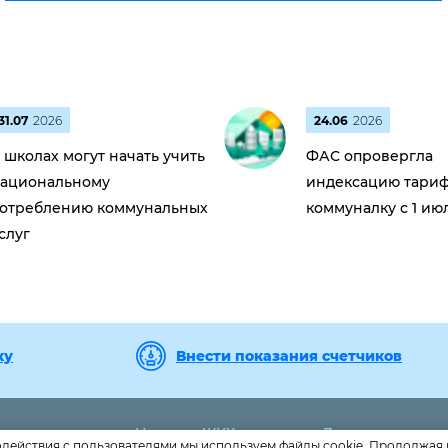
31.07
2026
24.06
2026
 школах могут начать учить
ФАС опровергла
ациональному
индексацию тариф
отреблению коммунальных
коммуналку с 1 ию
слуг
ку
Внести показания счетчиков
Новости ЖКХ
Дома
 056
одействия с пользователями мы используем файлы cookie. Продолжая 