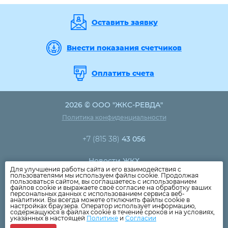
Оставить заявку
Внести показания счетчиков
Оплатить счета
2026 © ООО "ЖКС-РЕВДА"
Политика конфиденциальности
+7 (815 38)
43 056
Новости ЖКХ
Для улучшения работы сайта и его взаимодействия с
Новости компании
пользователями мы используем файлы cookie. Продолжая
пользоваться сайтом, вы соглашаетесь с использованием
Как оплатить
файлов cookie и выражаете своё согласие на обработку ваших
персональных данных с использованием сервиса веб-
Дома
аналитики. Вы всегда можете отключить файлы cookie в
настройках браузера. Оператор использует информацию,
Раскрытие информации
содержащуюся в файлах cookie в течение сроков и на условиях,
указанных в настоящей
Политике
и
Согласии
Вопросы