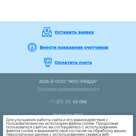
Оставить заявку
Внести показания счетчиков
Оплатить счета
2026 © ООО "ЖКС-РЕВДА"
Политика конфиденциальности
+7 (815 38)
43 056
Новости ЖКХ
Для улучшения работы сайта и его взаимодействия с
Новости компании
пользователями мы используем файлы cookie. Продолжая
пользоваться сайтом, вы соглашаетесь с использованием
Как оплатить
файлов cookie и выражаете своё согласие на обработку ваших
персональных данных с использованием сервиса веб-