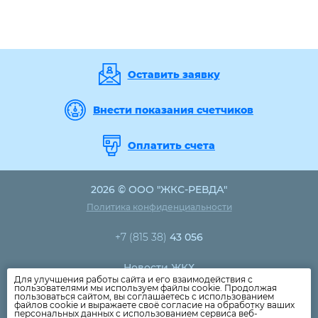
Оставить заявку
Внести показания счетчиков
Оплатить счета
2026 © ООО "ЖКС-РЕВДА"
Политика конфиденциальности
+7 (815 38)
43 056
Новости ЖКХ
Для улучшения работы сайта и его взаимодействия с
Новости компании
пользователями мы используем файлы cookie. Продолжая
пользоваться сайтом, вы соглашаетесь с использованием
Как оплатить
файлов cookie и выражаете своё согласие на обработку ваших
персональных данных с использованием сервиса веб-