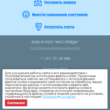
Оставить заявку
Внести показания счетчиков
Оплатить счета
2026 © ООО "ЖКС-РЕВДА"
Политика конфиденциальности
+7 (815 38)
43 056
Новости ЖКХ
Для улучшения работы сайта и его взаимодействия с
Новости компании
пользователями мы используем файлы cookie. Продолжая
пользоваться сайтом, вы соглашаетесь с использованием
Как оплатить
файлов cookie и выражаете своё согласие на обработку ваших
персональных данных с использованием сервиса веб-
Дома
аналитики. Вы всегда можете отключить файлы cookie в
настройках браузера. Оператор использует информацию,
Раскрытие информации
содержащуюся в файлах cookie в течение сроков и на условиях,
указанных в настоящей
Политике
и
Согласии
Вопросы
Согласен