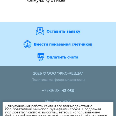
коммуналку с 1 июля
Оставить заявку
Внести показания счетчиков
Оплатить счета
2026 © ООО "ЖКС-РЕВДА"
Политика конфиденциальности
+7 (815 38)
43 056
Новости ЖКХ
Для улучшения работы сайта и его взаимодействия с
Новости компании
пользователями мы используем файлы cookie. Продолжая
пользоваться сайтом, вы соглашаетесь с использованием
Как оплатить
файлов cookie и выражаете своё согласие на обработку ваших