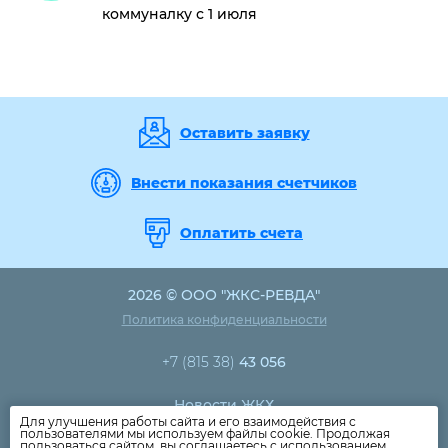
коммуналку с 1 июля
Оставить заявку
Внести показания счетчиков
Оплатить счета
2026 © ООО "ЖКС-РЕВДА"
Политика конфиденциальности
+7 (815 38)
43 056
Новости ЖКХ
Для улучшения работы сайта и его взаимодействия с
Новости компании
пользователями мы используем файлы cookie. Продолжая
пользоваться сайтом, вы соглашаетесь с использованием